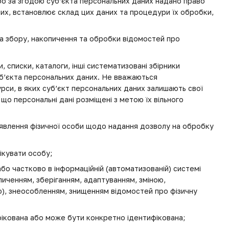
бо за згодою суб’єкта персональних даних надано право
них, встановлює склад цих даних та процедури їх обробки,
 збору, накопичення та обробки відомостей про
, списки, каталоги, інші систематизовані збірники
 суб’єкта персональних даних. Не вважаються
рси, в яких суб’єкт персональних даних залишають свої
що персональні дані розміщені з метою їх вільного
явлення фізичної особи щодо надання дозволу на обробку
ікувати особу;
або частково в інформаційній (автоматизованій) системі
пиченням, зберіганням, адаптуванням, зміною,
), знеособленням, знищенням відомостей про фізичну
ифікована або може бути конкретно ідентифікована;