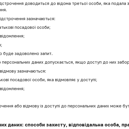
ідстрочення доводиться до відома третьої особи, яка подала з
ння.
відстрочення зазначаються:
батькові посадової особи;
овідомлення;
;
о буде задоволено запит.
до персональних даних допускається, якщо доступ до них забор
 відмову зазначаються:
тькові посадової особи, яка відмовляє у доступі;
овідомлення;
рочення або відмову із доступі до персональних даних може б
них даних: способи захисту, відповідальна особа, п