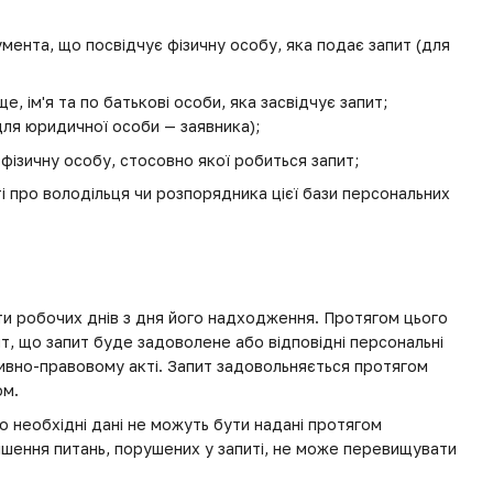
кумента, що посвідчує фізичну особу, яка подає запит (для
 ім'я та по батькові особи, яка засвідчує запит;
ля юридичної особи — заявника);
и фізичну особу, стосовно якої робиться запит;
ті про володільця чи розпорядника цієї бази персональних
и робочих днів з дня його надходження. Протягом цього
т, що запит буде задоволене або відповідні персональні
ативно-правовому акті. Запит задовольняється протягом
ом.
о необхідні дані не можуть бути надані протягом
ішення питань, порушених у запиті, не може перевищувати