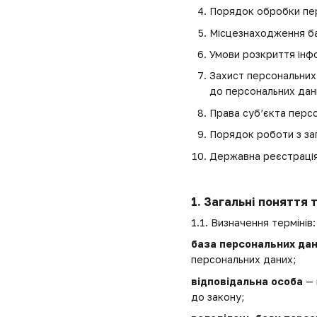
Порядок обробки пер
Місцезнаходження ба
Умови розкриття інфо
Захист персональних 
до персональних дани
Права суб’єкта перс
Порядок роботи з за
Державна реєстрація
1. Загальні поняття
1.1. Визначення термінів:
база персональних да
персональних даних;
відповідальна особа
— 
до закону;