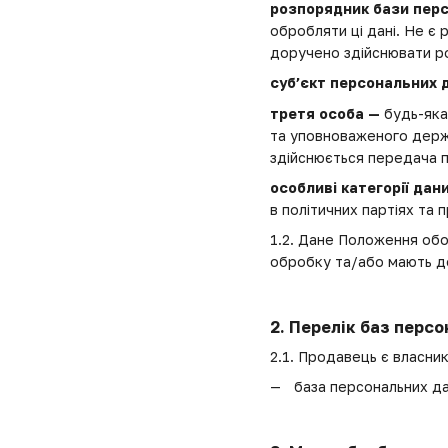
розпорядник бази пер
обробляти ці дані. Не є
доручено здійснювати ро
суб’єкт персональних 
третя особа —
будь-яка
та уповноваженого держа
здійснюється передача п
особливі категорії дан
в політичних партіях та 
1.2. Дане Положення обо
обробку та/або мають до
2. Перелік баз перс
2.1. Продавець є власни
база персональних да