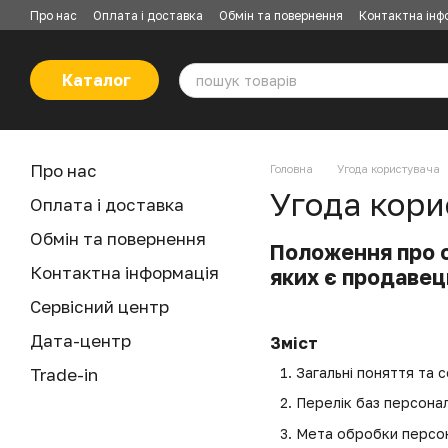
Перейти до основного контенту
Про нас
Оплата і доставка
Обмін та повернення
Контактна інф
Каталог
Про нас
Головна
Угода користувача
Угода кори
Оплата і доставка
Обмін та повернення
Положення про о
Контактна інформація
яких є продавец
Сервісний центр
Дата-центр
Зміст
Trade-in
Загальні поняття та 
Перелік баз персона
Мета обробки персо