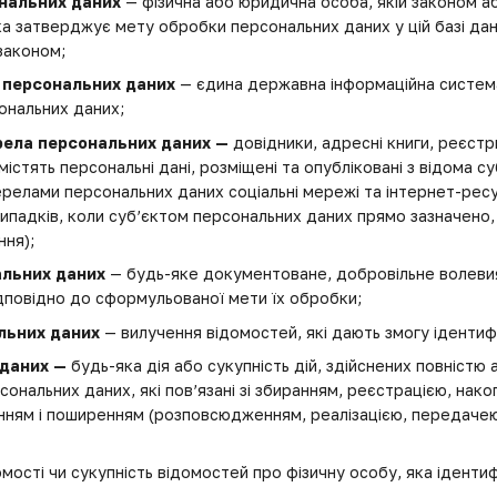
нальних даних
— фізична або юридична особа, якій законом а
ка затверджує мету обробки персональних даних у цій базі да
законом;
 персональних даних
— єдина державна інформаційна система
ональних даних;
рела персональних даних —
довідники, адресні книги, реєстри
і містять персональні дані, розміщені та опубліковані з відома
елами персональних даних соціальні мережі та інтернет-ресу
випадків, коли суб’єктом персональних даних прямо зазначено, 
ння);
альних даних
— будь-яке документоване, добровільне волеви
ідповідно до сформульованої мети їх обробки;
льних даних
— вилучення відомостей, які дають змогу ідентиф
 даних —
будь-яка дія або сукупність дій, здійснених повністю 
ональних даних, які пов’язані зі збиранням, реєстрацією, нако
нням і поширенням (розповсюдженням, реалізацією, передачею
мості чи сукупність відомостей про фізичну особу, яка ідент