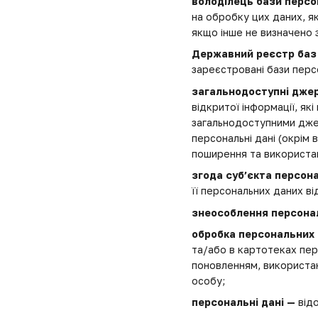
володілець бази персо
на обробку цих даних, я
якщо інше не визначено 
Державний реєстр баз
зареєстровані бази перс
загальнодоступні дже
відкритої інформації, як
загальнодоступними джер
персональні дані (окрім 
поширення та використа
згода суб’єкта персон
її персональних даних в
знеособлення персона
обробка персональних
та/або в картотеках перс
поновленням, використа
особу;
персональні дані —
відо