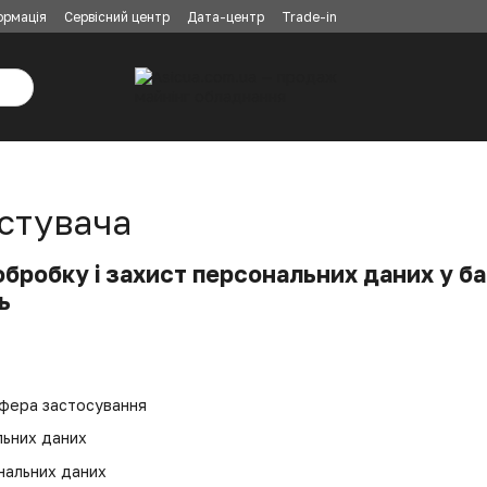
ормація
Сервісний центр
Дата-центр
Trade-in
стувача
бробку і захист персональних даних у б
ь
сфера застосування
льних даних
нальних даних