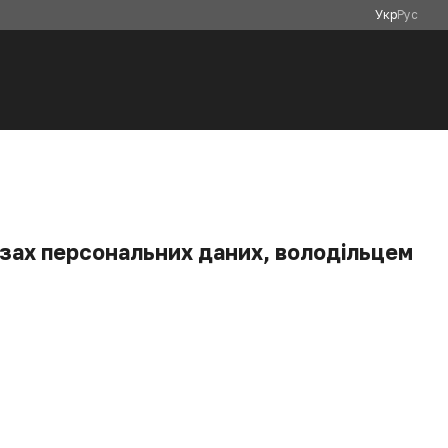
Укр
Рус
азах персональних даних, володільцем