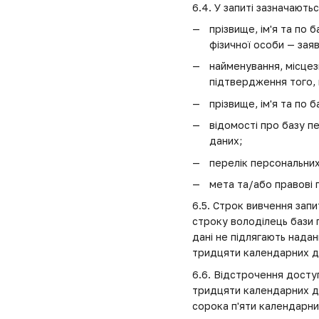
6.4. У запиті зазначаютьс
прізвище, ім'я та по 
фізичної особи — заяв
найменування, місцез
підтвердження того, 
прізвище, ім'я та по 
відомості про базу п
даних;
перелік персональних
мета та/або правові 
6.5. Строк вивчення зап
строку володілець бази 
дані не підлягають нада
тридцяти календарних д
6.6. Відстрочення досту
тридцяти календарних дн
сорока п'яти календарни