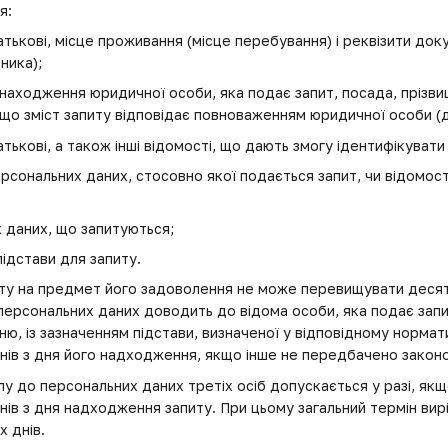
я:
батькові, місце проживання (місце перебування) і реквізити до
ника);
находження юридичної особи, яка подає запит, посада, прізвище,
що зміст запиту відповідає повноваженням юридичної особи (д
батькові, а також інші відомості, що дають змогу ідентифікуват
ерсональних даних, стосовно якої подається запит, чи відомос
 даних, що запитуються;
підстави для запиту.
иту на предмет його задоволення не може перевищувати десят
персональних даних доводить до відома особи, яка подає запи
нню, із зазначенням підстави, визначеної у відповідному норм
нів з дня його надходження, якщо інше не передбачено закон
пу до персональних даних третіх осіб допускається у разі, якщ
ів з дня надходження запиту. При цьому загальний термін вир
х днів.