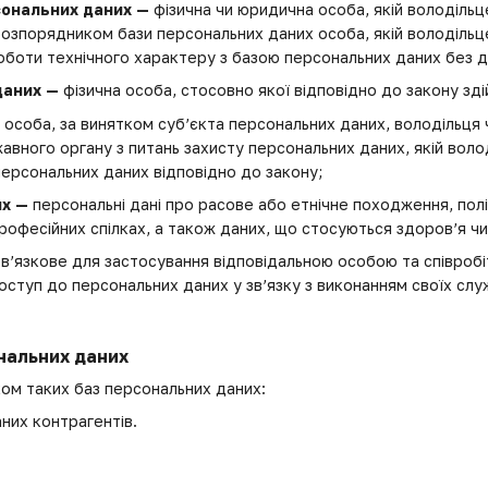
сональних даних —
фізична чи юридична особа, якій володіль
 розпорядником бази персональних даних особа, якій володіл
боти технічного характеру з базою персональних даних без д
даних —
фізична особа, стосовно якої відповідно до закону зд
 особа, за винятком суб’єкта персональних даних, володільця
вного органу з питань захисту персональних даних, якій вол
ерсональних даних відповідно до закону;
их —
персональні дані про расове або етнічне походження, політ
професійних спілках, а також даних, що стосуються здоров’я ч
в’язкове для застосування відповідальною особою та співроб
ступ до персональних даних у зв’язку з виконанням своїх слу
ональних даних
ком таких баз персональних даних:
них контрагентів.