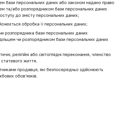
цем бази персональних даних або законом надано право
ьцем та/або розпорядником бази персональних даних
оступу до змісту персональних даних;
ійснюється обробка її персональних даних;
 чи розпорядника бази персональних даних
одільцем чи розпорядником бази персональних даних
ичні, релігійні або світоглядні переконання, членство
и статевого життя.
ітниками продавця, які безпосередньо здійснюють
жбових обов’язків.