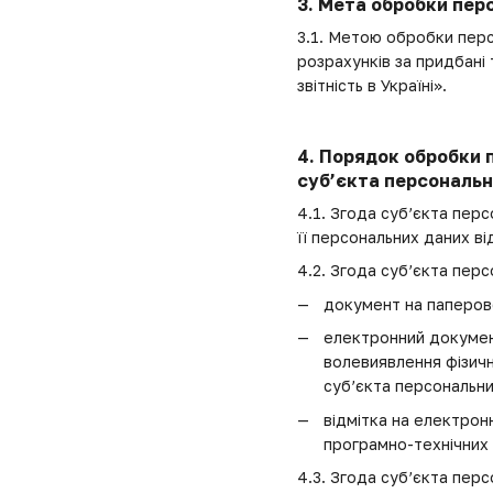
3. Мета обробки пер
3.1. Метою обробки перс
розрахунків за придбані
звітність в Україні».
4. Порядок обробки 
суб’єкта персональн
4.1. Згода суб’єкта пер
її персональних даних в
4.2. Згода суб’єкта пер
документ на паперово
електронний документ
волевиявлення фізичн
суб’єкта персональни
відмітка на електрон
програмно-технічних 
4.3. Згода суб’єкта пер