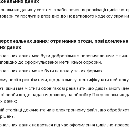
сональних даних
ональних даних у системі є забезпечення реалізації цивільно-
 товари та послуги відповідно до Податкового кодексу України
персональних даних: отримання згоди, повідомлення 
их даних
сональних даних має бути добровільним волевиявленням фізич
ідповідно до сформульованої мети їхньої обробки.
сональних даних може бути надана у таких формах:
му носії з реквізитами, що дає змогу ідентифікувати цей доку
, який має містити обов’язкові реквізити, що дають змогу ід
ої особи щодо надання дозволу на обробку її персональних д
х даних;
ній сторінці документа чи в електронному файлі, що обробляєт
рішень.
сональних даних надається під час оформлення цивільно-правов