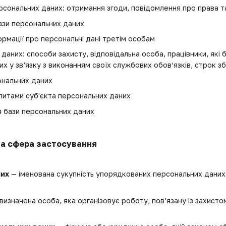
сональних даних: отримання згоди, повідомлення про права та
зи персональних даних
рмації про персональні дані третім особам
даних: способи захисту, відповідальна особа, працівники, як
х у зв’язку з виконанням своїх службових обов’язків, строк з
ональних даних
питами суб'єкта персональних даних
 бази персональних даних
 та сфера застосування
них
— іменована сукупність упорядкованих персональних даних 
визначена особа, яка організовує роботу, пов’язану із захисто