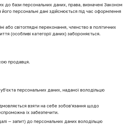
х до бази персональних даних, права, визначені Законом
 його персональні дані здійснюється під час оформлення
ні або світоглядні переконання, членство в політичних
иття (особливі категорії даних) забороняється.
есою продавця.
суб'єкта персональних даних, наданої володільцю
ідмовляється взяти на себе зобов'язання щодо
еспроможна їх забезпечити.
(далі — запит) до персональних даних володільцю