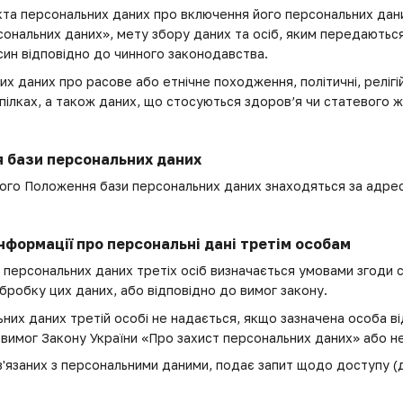
кта персональних даних про включення його персональних дани
сональних даних», мету збору даних та осіб, яким передаються
син відповідно до чинного законодавства.
х даних про расове або етнічне походження, політичні, релігій
пілках, а також даних, що стосуються здоров’я чи статевого ж
 бази персональних даних
2 цього Положення бази персональних даних знаходяться за адр
нформації про персональні дані третім особам
 персональних даних третіх осіб визначається умовами згоди 
бробку цих даних, або відповідно до вимог закону.
ьних даних третій особі не надається, якщо зазначена особа в
вимог Закону України «Про захист персональних даних» або н
пов'язаних з персональними даними, подає запит щодо доступу 