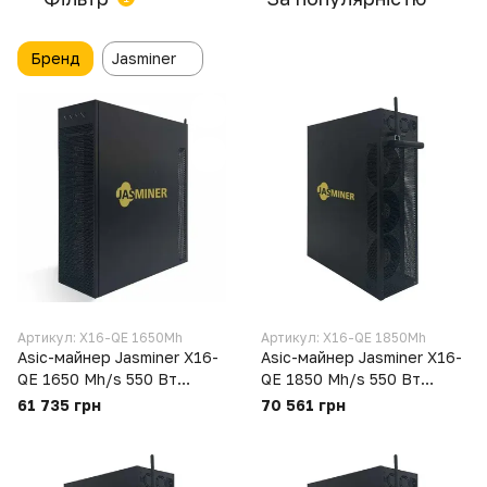
Бренд
Jasminer
Артикул: X16-QE 1650Mh
Артикул: X16-QE 1850Mh
Asic-майнер Jasminer X16-
Asic-майнер Jasminer X16-
QE 1650 Mh/s 550 Вт
QE 1850 Mh/s 550 Вт
Ethash, Ethash4G (X16-QE
Ethash, Ethash4G (X16-QE
61 735 грн
70 561 грн
1650Mh)
1850Mh)