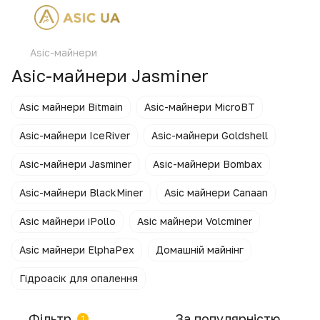
Asic-майнери
Asic-майнери Jasminer
Asic майнери Bitmain
Asic-майнери MicroBT
Asic-майнери IceRiver
Asic-майнери Goldshell
Asic-майнери Jasminer
Asic-майнери Bombax
Asic-майнери BlackMiner
Asic майнери Canaan
Asic майнери iPollo
Asic майнери Volcminer
Asic майнери ElphaPex
Домашній майнінг
Гідроасік для опалення
Фільтр
За популярністю
1