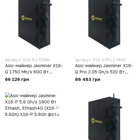
Артикул: X16-Q 1750Mh
Артикул: X16-Q Pro 2.05Gh
Asic-майнер Jasminer X16-
Asic-майнер Jasminer X16-
Q 1750 Mh/s 600 Вт
Q Pro 2.05 Gh/s 520 Вт
Ethash, Ethash4G (X16-Q
Ethash4G, Ethash (X16-Q
66 126 грн
86 483 грн
1750Mh)
Pro 2.05Gh)