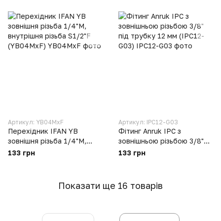
Артикул: YB04MxF
Артикул: IPC12-G03
Перехідник IFAN YB
Фітинг Anruk IPC з
зовнішня різьба 1/4"M,
зовнішньою різьбою 3/8"
внутрішня різьба S1/2"F
під трубку 12 мм (IPC12-
133 грн
133 грн
(YB04MxF)
G03)
Показати ще 16 товарів