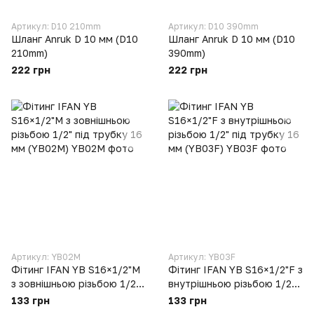
Артикул: D10 210mm
Артикул: D10 390mm
Шланг Anruk D 10 мм (D10
Шланг Anruk D 10 мм (D10
210mm)
390mm)
222 грн
222 грн
Артикул: YB02M
Артикул: YB03F
Фітинг IFAN YB S16×1/2"M
Фітинг IFAN YB S16×1/2"F з
з зовнішньою різьбою 1/2"
внутрішньою різьбою 1/2"
під трубку 16 мм (YB02M)
під трубку 16 мм (YB03F)
133 грн
133 грн