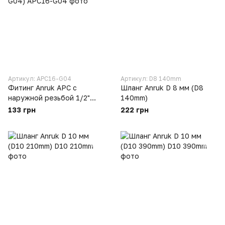
Артикул: APC16-G04
Артикул: D8 140mm
Фитинг Anruk APC с
Шланг Anruk D 8 мм (D8
наружной резьбой 1/2"
140mm)
под трубку 16 мм (APC16-
133 грн
222 грн
G04)