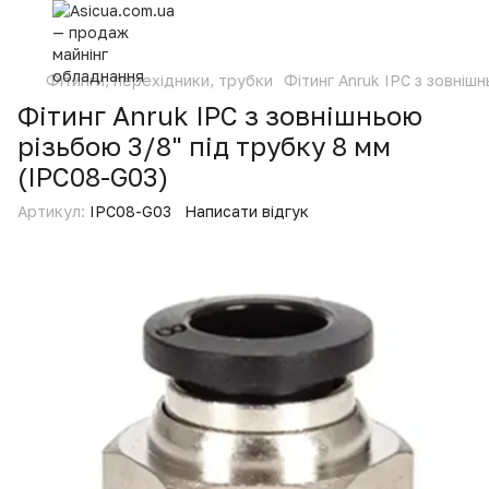
Фітинги, перехідники, трубки
Фітинг Anruk IPC з зовніш
Фітинг Anruk IPC з зовнішньою
різьбою 3/8" під трубку 8 мм
(IPC08-G03)
Артикул:
IPC08-G03
Написати відгук