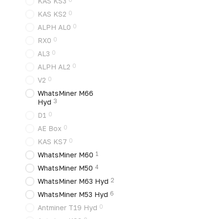
KAS KS3
0
KAS KS2
0
ALPH AL0
0
RX0
0
AL3
0
ALPH AL2
0
V2
WhatsMiner M66
3
Hyd
0
D1
0
AE Box
0
KAS KS7
1
WhatsMiner M60
4
WhatsMiner M50
2
WhatsMiner M63 Hyd
6
WhatsMiner M53 Hyd
0
Antminer T19 Hyd