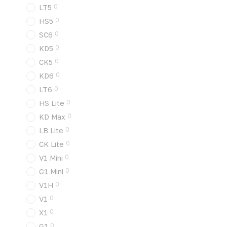
0
LT5
0
HS5
0
SC6
0
KD5
0
CK5
0
KD6
0
LT6
0
HS Lite
0
KD Max
0
LB Lite
0
CK Lite
0
V1 Mini
0
G1 Mini
0
V1H
0
V1
0
X1
0
G1