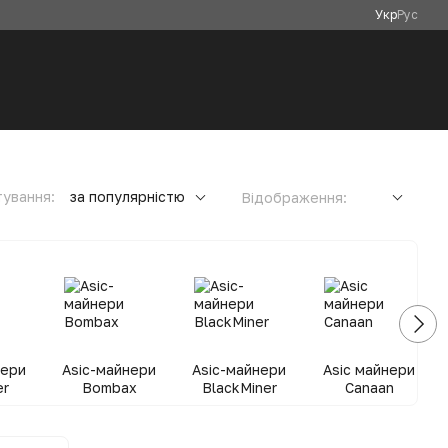
Укр
Рус
ування:
за популярністю
Відображення:
нери
Asic-майнери
Asic-майнери
Asic майнери
er
Bombax
BlackMiner
Canaan