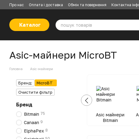
Перейти до основного контенту
Про нас
Оплата і доставка
Обмін та повернення
Контактна інф
Каталог
Asic-майнери MicroBT
Головна
Asic-майнери
Бренд:
MicroBT
Очистити фільтр
Бренд
75
Bitmain
Asic майнери
A
Bitmain
9
Canaan
8
ElphaPex
50