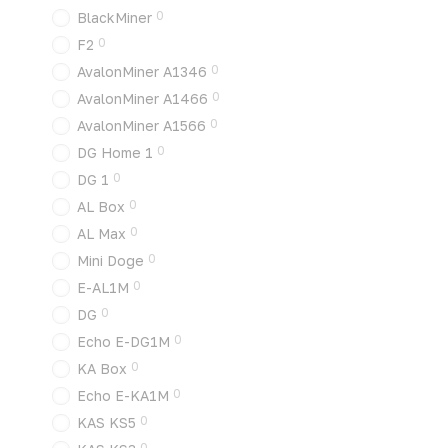
0
BlackMiner
0
F2
0
AvalonMiner A1346
0
AvalonMiner A1466
0
AvalonMiner A1566
0
DG Home 1
0
DG 1
0
AL Box
0
AL Max
0
Mini Doge
0
E-AL1M
0
DG
0
Echo E-DG1M
0
KA Box
0
Echo E-KA1M
0
KAS KS5
0