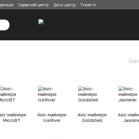
ормація
Сервісний центр
Дата-центр
Trade-in
Сорт
sic-майнери
Asic-майнери
Asic-майнери
Asic-май
MicroBT
IceRiver
Goldshell
Jasmin