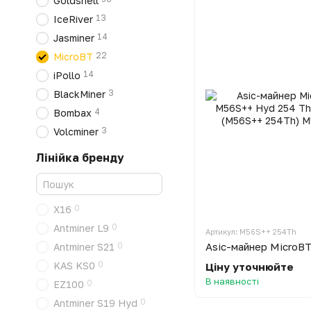
Goldshell
13
IceRiver
14
Jasminer
22
MicroBT
14
iPollo
3
BlackMiner
4
Bombax
3
Volcminer
Лінійка бренду
0
Х16
0
Antminer L9
Артикул: M56S++ 254Th
0
Antminer S21
0
KAS KS0
Ціну уточнюйте
В наявності
0
EZ100
0
Antminer S19 Hyd