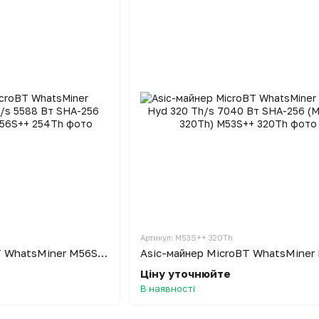
Артикул: M53S++ 320Th
Asic-майнер MicroBT WhatsMiner M56S++ Hyd 254 Th/s 5588 Вт SHA-256 (M56S++ 254Th)
Ціну уточнюйте
В наявності