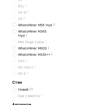
0
B1L
0
X4-Q
0
X4
3
WhatsMiner M56 Hyd
WhatsMiner M36S
1
Hyd
0
Mini Doge 3 plus
1
WhatsMiner M60S
1
WhatsMiner M33S++
0
X44
0
DG Hyd 1
0
DG 2
Стан
22
Новий
0
Був у вжитку
Алгоритм