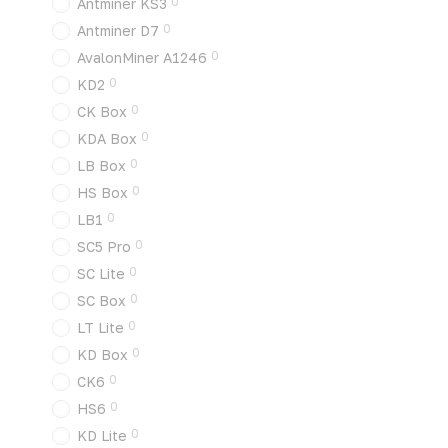
0
Antminer KS3
0
Antminer D7
0
AvalonMiner A1246
0
KD2
0
CK Box
0
KDA Box
0
LB Box
0
HS Box
0
LB1
0
SC5 Pro
0
SC Lite
0
SC Box
0
LT Lite
0
KD Box
0
CK6
0
HS6
0
KD Lite