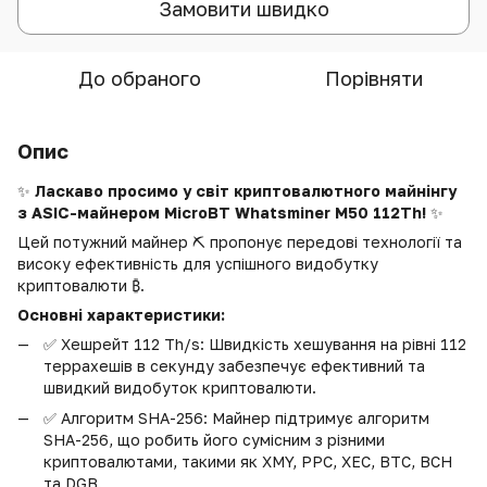
Замовити швидко
До обраного
Порівняти
Опис
✨
Ласкаво просимо у світ криптовалютного майнінгу
з ASIC-майнером MicroBT Whatsminer M50 112Th!
✨
Цей потужний майнер ⛏️ пропонує передові технології та
високу ефективність для успішного видобутку
криптовалюти ₿.
Основні характеристики:
✅ Хешрейт 112 Th/s: Швидкість хешування на рівні 112
террахешів в секунду забезпечує ефективний та
швидкий видобуток криптовалюти.
✅ Алгоритм SHA-256: Майнер підтримує алгоритм
SHA-256, що робить його сумісним з різними
криптовалютами, такими як XMY, PPC, XEC, BTC, BCH
та DGB.