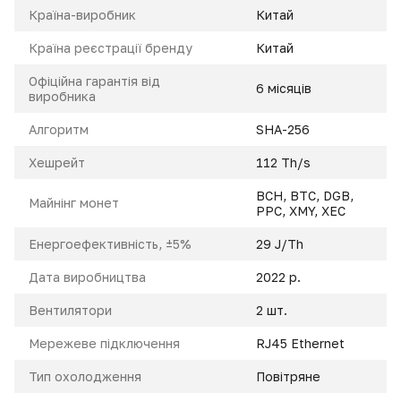
Країна-виробник
Китай
Країна реєстрації бренду
Китай
Офіційна гарантія від
6 місяців
виробника
Алгоритм
SHA-256
Xешрейт
112 Th/s
BCH
,
BTC
,
DGB
,
Майнінг монет
PPC
,
XMY
,
XEC
Енeргоефективність, ±5%
29 J/Th
Дата виробництва
2022 р.
Вентилятори
2 шт.
Мережеве підключення
RJ45 Ethernet
Тип охолодження
Повітряне