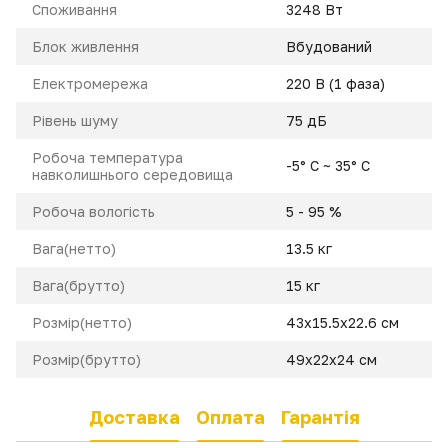
Cпоживання
3248 Вт
Блок живлення
Вбудований
Електромережа
220 В (1 фаза)
Pівень шуму
75 дБ
Робоча температура
-5° C ~ 35° C
навколишнього середовища
Робоча вологість
5 - 95 %
Вага(нетто)
13.5 кг
Вага(брутто)
15 кг
Розмір(нетто)
43x15.5x22.6 cм
Розмір(брутто)
49x22x24 см
Доставка
Оплата
Гарантія