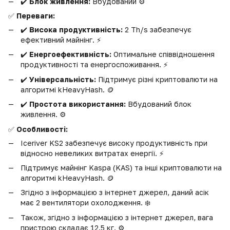
✔️
Блок живлення:
Вбудований ⚙️
✅
Переваги:
✔️
Висока продуктивність:
2 Th/s забезпечує
ефективний майнінг. ⚡️
✔️
Енергоефективність:
Оптимальне співвідношення
продуктивності та енергоспоживання. ⚡️
✔️
Універсальність:
Підтримує різні криптовалюти на
алгоритмі kHeavyHash. 🪙
✔️
Простота використання:
Вбудований блок
живлення. ⚙️
✅
Особливості:
Iceriver KS2 забезпечує високу продуктивність при
відносно невеликих витратах енергії. ⚡️
Підтримує майнінг Kaspa (KAS) та інші криптовалюти на
алгоритмі kHeavyHash. 🪙
Згідно з інформацією з інтернет джерел, даний асік
має 2 вентилятори охолодження. ❄️
Також, згідно з інформацією з інтернет джерел, вага
пристрою складає 12.5 кг. ⚙️