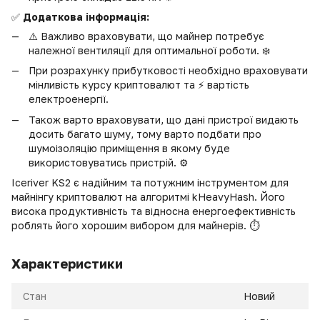
✅
Додаткова інформація:
⚠️ Важливо враховувати, що майнер потребує
належної вентиляції для оптимальної роботи. ❄️
При розрахунку прибутковості необхідно враховувати
мінливість курсу криптовалют та ⚡️ вартість
електроенергії.
Також варто враховувати, що дані пристрої видають
досить багато шуму, тому варто подбати про
шумоізоляцію приміщення в якому буде
використовуватись пристрій. ⚙️
Iceriver KS2 є надійним та потужним інструментом для
майнінгу криптовалют на алгоритмі kHeavyHash. Його
висока продуктивність та відносна енергоефективність
роблять його хорошим вибором для майнерів. ⏱️
Характеристики
Стан
Новий