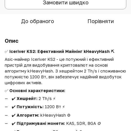
Замовити швидко
До обраного
Порівняти
Опис
✅
Iceriver KS2: Ефективний Майнінг kHeavyHash ⛏️
Asic-майнер Iceriver KS2 - це потужний і ефективний
пристрій для видобування криптовалют на основі
алгоритму kHeavyHash. З хешрейтом 2 Th/s і споживаною
потужністю 1200 Вт, він забезпечує надійний видобуток
цифрових активів.
✅
Основні характеристики:
✔️
Хешрейт:
2 Th/s ⚡️
✔️
Потужність:
1200 Вт ⚡️
✔️
Алгоритм:
kHeavyHash ⚙️
✔️
Підтримувані монети:
KAS, SDR, BGA 🪙