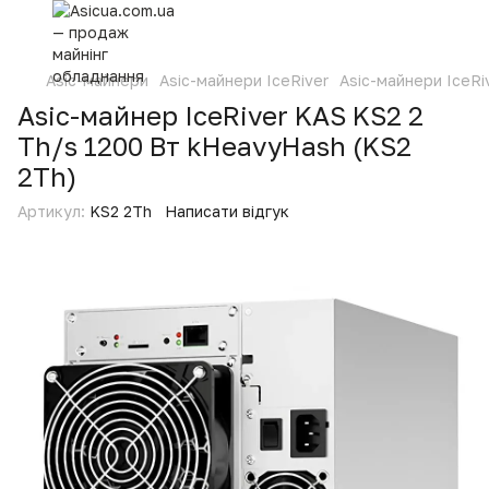
Asic-майнери
Asic-майнери IceRiver
Asic-майнери IceRiv
Asic-майнер IceRiver KAS KS2 2
Th/s 1200 Вт kHeavyHash (KS2
2Th)
Артикул:
KS2 2Th
Написати відгук