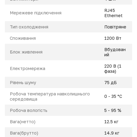
RJ45
Мережеве підключення
Ethernet
Тип охолодження
Повітряне
Cпоживання
1200 Вт
Вбудован
Блок живлення
ий
220 В (1
Електромережа
фаза)
Pівень шуму
75 дБ
Робоча температура навколишнього
0 - 35 °C
середовища
Робоча вологість
5 - 95 %
Вага(нетто)
12.5 кг
Вага(брутто)
14.9 кг