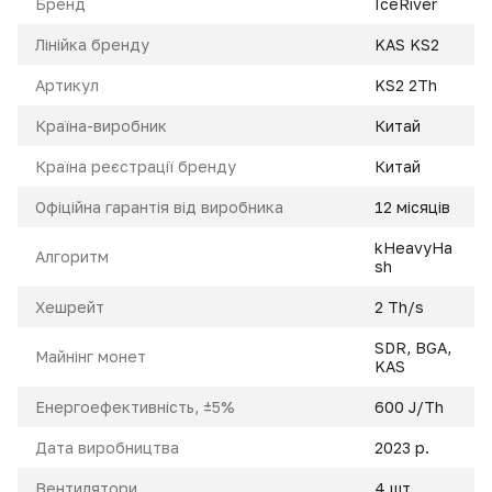
Бренд
IceRiver
Лінійка бренду
KAS KS2
Артикул
KS2 2Th
Країна-виробник
Китай
Країна реєстрації бренду
Китай
Офіційна гарантія від виробника
12 місяців
kHeavyHa
Алгоритм
sh
Xешрейт
2 Th/s
SDR
,
BGA
,
Майнінг монет
KAS
Енeргоефективність, ±5%
600 J/Th
Дата виробництва
2023 р.
Вентилятори
4 шт.