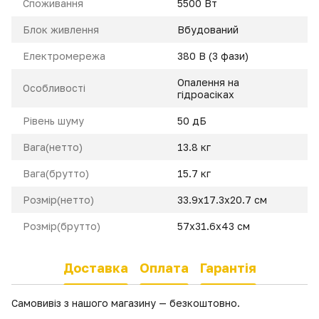
Cпоживання
5500 Вт
Блок живлення
Вбудований
Електромережа
380 В (3 фази)
Опалення на
Особливості
гідроасіках
Pівень шуму
50 дБ
Вага(нетто)
13.8 кг
Вага(брутто)
15.7 кг
Розмір(нетто)
33.9x17.3x20.7 cм
Розмір(брутто)
57x31.6x43 см
Доставка
Оплата
Гарантія
Самовивіз з нашого магазину — безкоштовно.