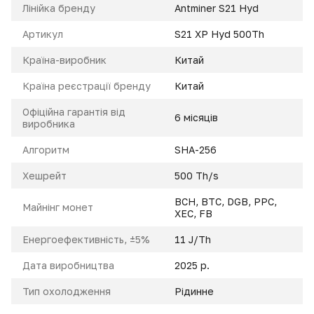
Лінійка бренду
Antminer S21 Hyd
Артикул
S21 XP Hyd 500Th
Країна-виробник
Китай
Країна реєстрації бренду
Китай
Офіційна гарантія від
6 місяців
виробника
Алгоритм
SHA-256
Xешрейт
500 Th/s
BCH
,
BTC
,
DGB
,
PPC
,
Майнінг монет
XEC
,
FB
Енeргоефективність, ±5%
11 J/Th
Дата виробництва
2025 р.
Тип охолодження
Рідинне