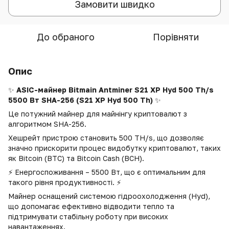
Замовити швидко
До обраного
Порівняти
Опис
✨
ASIC-майнер Bitmain Antminer S21 XP Hyd 500 Th/s
5500 Вт SHA-256 (S21 XP Hyd 500 Th)
✨
Це потужний майнер для майнінгу криптовалют з
алгоритмом SHA-256.
Хешрейт пристрою становить 500 TH/s, що дозволяє
значно прискорити процес видобутку криптовалют, таких
як Bitcoin (BTC) та Bitcoin Cash (BCH).
⚡ Енергоспоживання – 5500 Вт, що є оптимальним для
такого рівня продуктивності. ⚡
Майнер оснащений системою гідроохолодження (Hyd),
що допомагає ефективно відводити тепло та
підтримувати стабільну роботу при високих
навантаженнях.