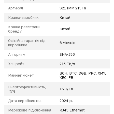
Артикул
S21 IMM 215Th
Країна-виробник
Китай
Країна реєстрації
Китай
бренду
Офіційна гарантія від
6 місяців
виробника
Алгоритм
SHA-256
Xешрейт
215 Th/s
BCH
,
BTC
,
DGB
,
PPC
,
XMY
,
Майнінг монет
XEC
,
FB
Енeргоефективність,
16 J/Th
±5%
Дата виробництва
2024 р.
Мережеве підключення
RJ45 Ethernet