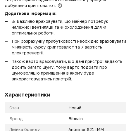
добування криптовалют. ⏱️
Додаткова інформація:
⚠️ Важливо враховувати, що майнер потребує
належної вентиляції та ❄️ охолодження для ⚙️
оптимальної роботи.
При розрахунку прибутковості необхідно враховувати
мінливість курсу криптовалют та ⚡️ вартість
електроенергії.
Також варто враховувати, що дані пристрої видають
досить багато шуму, тому варто подбати про
шумоізоляцію приміщення в якому буде
використовуватись пристрій.
Характеристики
Стан
Новий
Бренд
Bitmain
Лінійка бренду
Antminer S21 IMM