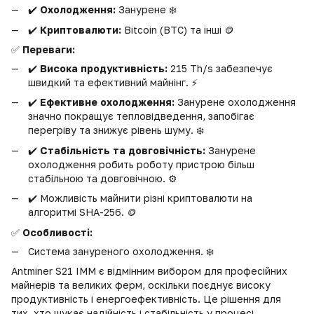
✔️
Охолодження:
Занурене ❄️
✔️
Криптовалюти:
Bitcoin (BTC) та інші 🪙
✅
Переваги:
✔️
Висока продуктивність:
215 Th/s забезпечує
швидкий та ефективний майнінг. ⚡️
✔️
Ефективне охолодження:
Занурене охолодження
значно покращує тепловідведення, запобігає
перегріву та знижує рівень шуму. ❄️
✔️
Стабільність та довговічність:
Занурене
охолодження робить роботу пристрою більш
стабільною та довговічною. ⚙️
✔️ Можливість майнити різні криптовалюти на
алгоритмі SHA-256. 🪙
✅
Особливості:
Система зануреного охолодження. ❄️
Antminer S21 IMM є відмінним вибором для професійних
майнерів та великих ферм, оскільки поєднує високу
продуктивність і енергоефективність. Це рішення для
тих, хто шукає надійність і стабільність у процесі