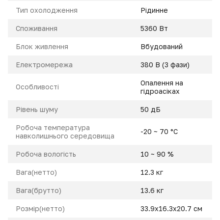
Тип охолодження
Рідинне
Cпоживання
5360 Вт
Блок живлення
Вбудований
Електромережа
380 В (3 фази)
Опалення на
Особливості
гідроасіках
Pівень шуму
50 дБ
Робоча температура
-20 ~ 70 °C
навколишнього середовища
Робоча вологість
10 ~ 90 %
Вага(нетто)
12.3 кг
Вага(брутто)
13.6 кг
Розмір(нетто)
33.9x16.3x20.7 cм