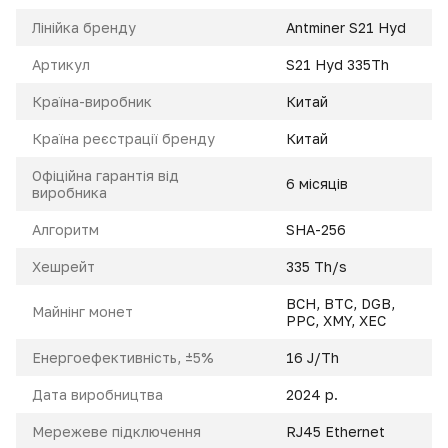
Лінійка бренду
Antminer S21 Hyd
Артикул
S21 Hyd 335Th
Країна-виробник
Китай
Країна реєстрації бренду
Китай
Офіційна гарантія від
6 місяців
виробника
Алгоритм
SHA-256
Xешрейт
335 Th/s
BCH
,
BTC
,
DGB
,
Майнінг монет
PPC
,
XMY
,
XEC
Енeргоефективність, ±5%
16 J/Th
Дата виробництва
2024 р.
Мережеве підключення
RJ45 Ethernet