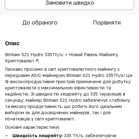
Замовити швидко
До обраного
Порівняти
Опис
Bitmain S21 Hydro 335Th/s: ⚡ Новий Рівень Майнінгу
Криптовалют ⛏️
Ласкаво просимо в світ криптовалютного майнінгу з
передовим ASIC-майнером Bitmain S21 Hydro 335Th/s! Це
⚙️ високопродуктивне пристрій призначене для добутку
криптовалюти з максимальною ефективністю та
надійністю. Зі швидкістю хешрейту до 335 терахешів в
секунду, майнер Bitmain S21 Hydro забезпечує стабільну
та високу продуктивність, що робить його ідеальним
вибором як для досвідчених майнерів, так і для
початківців у світі криптовалют.
Основні характеристики:
Швидкість хешрейту:
335 Th/s, забезпечуючи