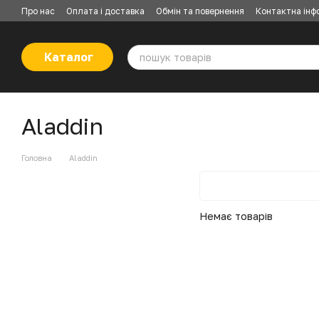
Перейти до основного контенту
Про нас
Оплата і доставка
Обмін та повернення
Контактна інф
Каталог
Aladdin
Головна
Aladdin
Немає товарів