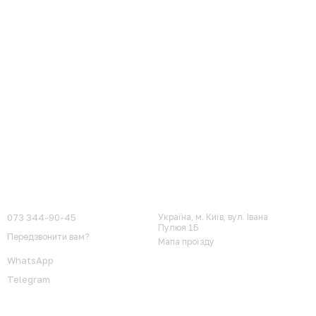
Контактна інформація
073 344-90-45
Україна, м. Київ, вул. Івана
Пулюя 1Б
Передзвонити вам?
Мапа проїзду
WhatsApp
Telegram