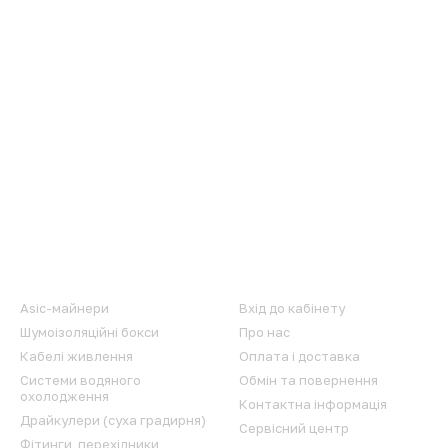
Каталог
Клієнтам
Asic-майнери
Вхід до кабінету
Шумоізоляційні бокси
Про нас
Кабелі живлення
Оплата і доставка
Системи водяного
Обмін та повернення
охолодження
Контактна інформація
Драйкулери (суха градирня)
Сервісний центр
Фітинги, перехідники,