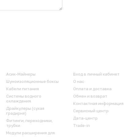
Каталог
Клиентам
Асик-Майнеры
Вход в личный кабинет
Шумоизоляционные боксы
О нас
Кабели питания
Оплата и доставка
Системы водного
Обмен и возврат
охлаждения
Контактная информация
Драйкулеры (сухая
Сервисный центр
градирня)
Дата-центр
Фитинги, переходники,
трубки
Trade-in
Модули расширения для