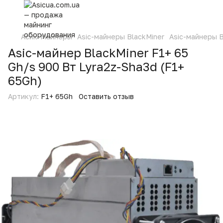
Асик-Майнеры
Asic-майнеры BlackMiner
Asic-майнеры B
Asic-майнер BlackMiner F1+ 65
Gh/s 900 Вт Lyra2z-Sha3d (F1+
65Gh)
Артикул:
F1+ 65Gh
Оставить отзыв