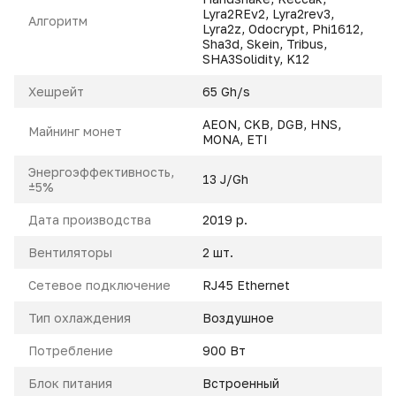
Lyra2REv2
,
Lyra2rev3
,
Алгоритм
Lyra2z
,
Odocrypt
,
Phi1612
,
Sha3d
,
Skein
,
Tribus
,
SHA3Solidity
,
K12
Xешрейт
65 Gh/s
AEON
,
CKB
,
DGB
,
HNS
,
Майнинг монет
MONA
,
ETI
Энергоэффективность,
13 J/Gh
±5%
Дата производства
2019 р.
Вентиляторы
2 шт.
Сетевое подключение
RJ45 Ethernet
Тип охлаждения
Воздушное
Потребление
900 Вт
Блок питания
Встроенный